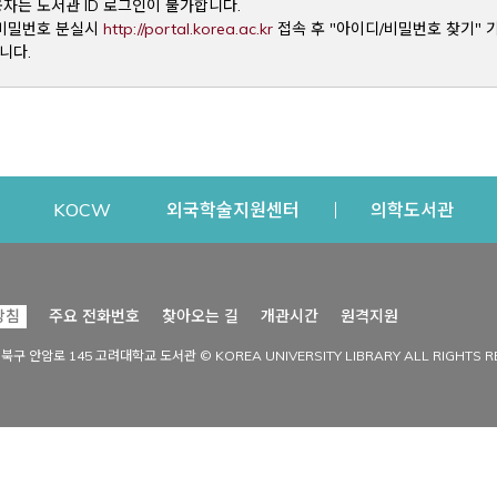
용자는 도서관 ID 로그인이 불가합니다.
Opens a new window
및 비밀번호 분실시
http://portal.korea.ac.kr
접속 후 "아이디/비밀번호 찾기" 
니다.
dow
Opens a new window
Opens a new window
Opens a new window
Open
KOCW
외국학술지원센터
의학도서관
시설이용
커뮤니티
Opens a new
방침
주요 전화번호
찾아오는 길
개관시간
원격지원
s a new window
시설찾기
도서관 소식
성북구 안암로 145 고려대학교 도서관 © KOREA UNIVERSITY LIBRARY ALL RIGHTS R
Opens a new window
시설·좌석 예약·현황
공지사항
중앙도서관
보도자료
중앙도서관(대학원)
홍보자료
학술정보관(CDL)
현황·통계
과학도서관
FAQ & QnA