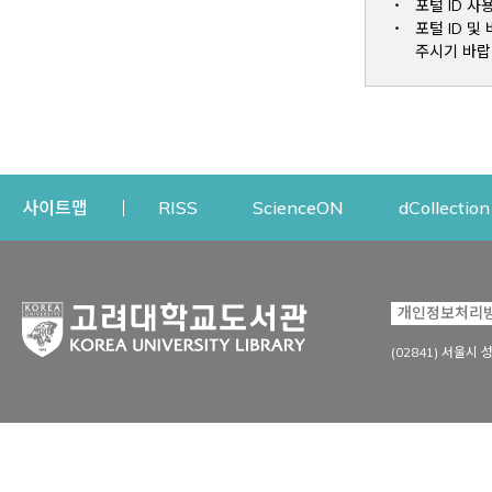
포털 ID 사
포털 ID 
주시기 바랍
Opens a new window
Opens a new win
사이트맵
RISS
ScienceON
dCollection
자료이용
연구지원
개인정보처리
Open
자료찾기
연구지원 서비스
(02841) 서울시 
상세검색
정보이용교육
강의수업자료
학술지 등재/평가 정보
데이터베이스
투고 저널 추천
전자저널
연구 동향 분석
전자책·이러닝
오픈액세스 출판 지원