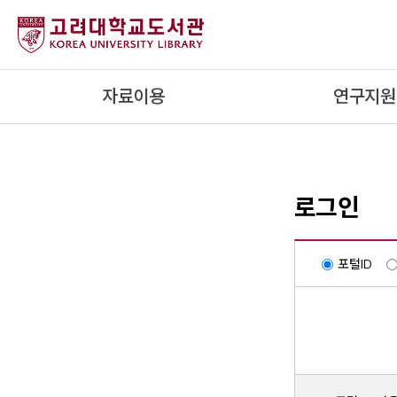
내
용
으
로
자료이용
연구지원
건
너
뛰
기
로그인
포털ID