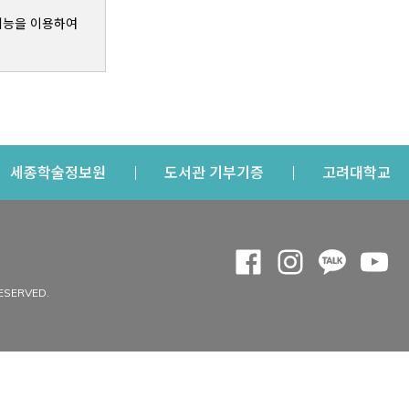
기능을 이용하여
s a new window
Opens a new window
Opens a new windo
Op
세종학술정보원
도서관 기부기증
고려대학교
나의공간
Opens a new window
Opens a new 
Opens a
Op
 window
내정보
ESERVED.
내서재
개인공지
이용자정보 관리
연회비·이용증
이용현황