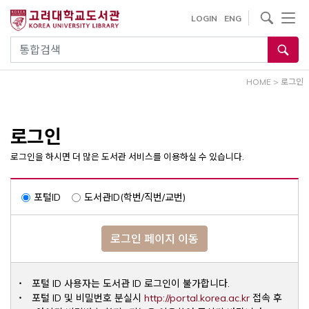
내
사이트내 검색
LOGIN
ENG
용
으
통합검색
로
건
HOME
>
로그인
너
뛰
기
로그인
로그인을 하시면 더 많은 도서관 서비스를 이용하실 수 있습니다.
포털ID
도서관ID(학번/직번/교번)
로그인 페이지 이동
포털 ID 사용자는 도서관 ID 로그인이 불가합니다.
Opens a ne
포털 ID 및 비밀번호 분실시
http://portal.korea.ac.kr
접속 후