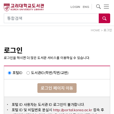
내
사이트내 검색
LOGIN
ENG
용
으
통합검색
로
건
HOME
>
로그인
너
뛰
기
로그인
로그인을 하시면 더 많은 도서관 서비스를 이용하실 수 있습니다.
포털ID
도서관ID(학번/직번/교번)
로그인 페이지 이동
포털 ID 사용자는 도서관 ID 로그인이 불가합니다.
Opens a ne
포털 ID 및 비밀번호 분실시
http://portal.korea.ac.kr
접속 후