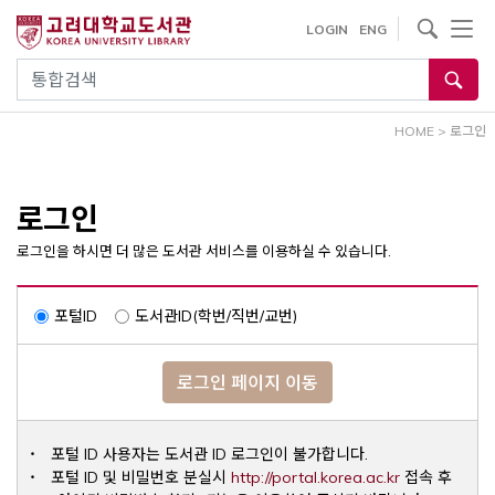
내
사이트내 검색
LOGIN
ENG
용
으
통합검색
로
건
HOME
>
로그인
너
뛰
기
로그인
로그인을 하시면 더 많은 도서관 서비스를 이용하실 수 있습니다.
포털ID
도서관ID(학번/직번/교번)
로그인 페이지 이동
포털 ID 사용자는 도서관 ID 로그인이 불가합니다.
Opens a ne
포털 ID 및 비밀번호 분실시
http://portal.korea.ac.kr
접속 후