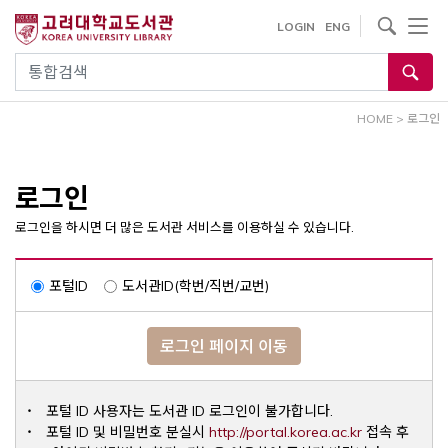
내
사이트내 검색
LOGIN
ENG
용
으
통합검색
로
건
HOME
>
로그인
너
뛰
기
로그인
로그인을 하시면 더 많은 도서관 서비스를 이용하실 수 있습니다.
포털ID
도서관ID(학번/직번/교번)
로그인 페이지 이동
포털 ID 사용자는 도서관 ID 로그인이 불가합니다.
Opens a ne
포털 ID 및 비밀번호 분실시
http://portal.korea.ac.kr
접속 후