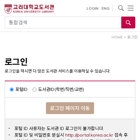
내
사이트내 검색
LOGIN
ENG
용
으
통합검색
로
건
HOME
>
로그인
너
뛰
기
로그인
로그인을 하시면 더 많은 도서관 서비스를 이용하실 수 있습니다.
포털ID
도서관ID(학번/직번/교번)
로그인 페이지 이동
포털 ID 사용자는 도서관 ID 로그인이 불가합니다.
Opens a ne
포털 ID 및 비밀번호 분실시
http://portal.korea.ac.kr
접속 후