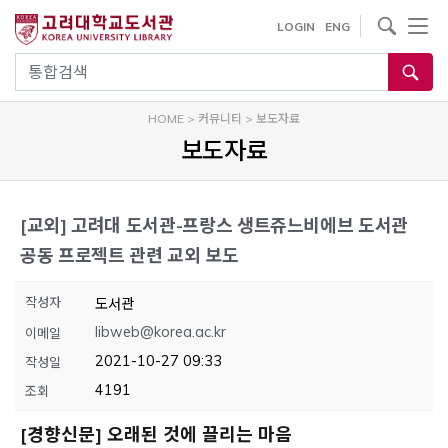
내
사이트내 검색
LOGIN
ENG
용
으
통합검색
로
건
HOME
>
커뮤니티
>
보도자료
너
보도자료
뛰
기
[교외]
고려대 도서관-프랑스 생트쥬느비에브 도서관
공동 프로젝트 관련 교외 보도
작성자
도서관
libweb@korea.ac.kr
이메일
2021-10-27 09:33
작성일
4191
조회
[경향신문] 오래된 것에 끌리는 마음