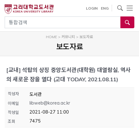
내
사이트내 검색
LOGIN
ENG
용
으
통합검색
로
건
HOME
>
커뮤니티
>
보도자료
너
보도자료
뛰
기
[교내]
석탑의 상징 중앙도서관(대학원) 대열람실, 역사
의 새로운 장을 열다 (고대 TODAY, 2021.08.11)
작성자
도서관
libweb@korea.ac.kr
이메일
2021-08-27 11:00
작성일
7475
조회