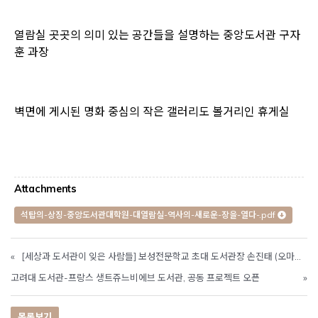
열람실 곳곳의 의미 있는 공간들을 설명하는 중앙도서관 구자
훈 과장
벽면에 게시된 명화 중심의 작은 갤러리도 볼거리인 휴게실
Attachments
석탑의-상징-중앙도서관대학원-대열람실-역사의-새로운-장을-열다-.pdf
«
[세상과 도서관이 잊은 사람들] 보성전문학교 초대 도서관장 손진태 (오마이뉴스, 2021.08.22)
고려대 도서관-프랑스 생트쥬느비에브 도서관, 공동 프로젝트 오픈
»
목록보기