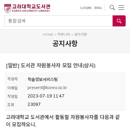
내
사이트내 검색
LOGIN
ENG
용
으
통합검색
로
건
HOME
>
커뮤니티
>
공지사항
너
공지사항
뛰
기
[일반]
도서관 자원봉사자 모집 안내(상시)
작성자
학술정보서비스팀
present@korea.ac.kr
이메일
2023-07-19 11:47
작성일
23097
조회
고려대학교 도서관에서 활동할 자원봉사자를 다음과 같
이 모집하오니,