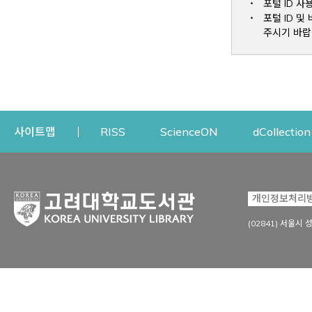
포털 ID 사
포털 ID 
주시기 바랍
Opens a new window
Opens a new win
사이트맵
RISS
ScienceON
dCollection
자료이용
연구지원
개인정보처리
Open
자료찾기
연구지원 서비스
(02841) 서울시 
상세검색
정보이용교육
강의수업자료
학술지 등재/평가 정보
데이터베이스
투고 저널 추천
전자저널
연구 동향 분석
전자책·이러닝
오픈액세스 출판 지원