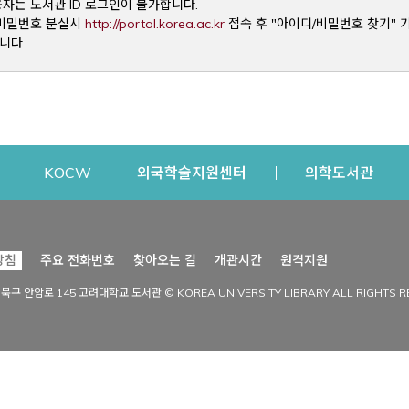
용자는 도서관 ID 로그인이 불가합니다.
Opens a new window
및 비밀번호 분실시
http://portal.korea.ac.kr
접속 후 "아이디/비밀번호 찾기" 
니다.
dow
Opens a new window
Opens a new window
Opens a new window
Open
KOCW
외국학술지원센터
의학도서관
시설이용
커뮤니티
Opens a new
방침
주요 전화번호
찾아오는 길
개관시간
원격지원
s a new window
시설찾기
도서관 소식
성북구 안암로 145 고려대학교 도서관 © KOREA UNIVERSITY LIBRARY ALL RIGHTS R
Opens a new window
시설·좌석 예약·현황
공지사항
중앙도서관
보도자료
중앙도서관(대학원)
홍보자료
학술정보관(CDL)
현황·통계
과학도서관
FAQ & QnA