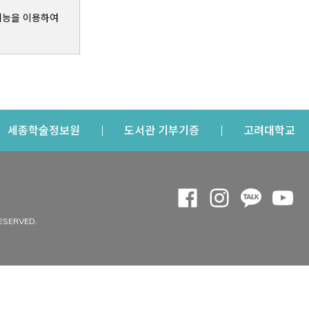
기능을 이용하여
s a new window
Opens a new window
Opens a new windo
Op
세종학술정보원
도서관 기부기증
고려대학교
나의공간
Opens a new window
Opens a new 
Opens a
Op
 window
내정보
ESERVED.
내서재
개인공지
이용자정보 관리
연회비·이용증
이용현황