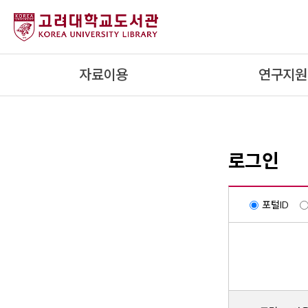
내
용
으
로
자료이용
연구지원
건
너
뛰
기
로그인
포털ID