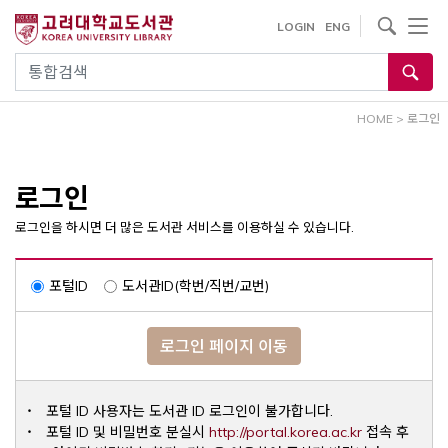
내
사이트내 검색
LOGIN
ENG
용
으
통합검색
로
건
HOME
>
로그인
너
뛰
기
로그인
로그인을 하시면 더 많은 도서관 서비스를 이용하실 수 있습니다.
포털ID
도서관ID(학번/직번/교번)
로그인 페이지 이동
포털 ID 사용자는 도서관 ID 로그인이 불가합니다.
Opens a ne
포털 ID 및 비밀번호 분실시
http://portal.korea.ac.kr
접속 후