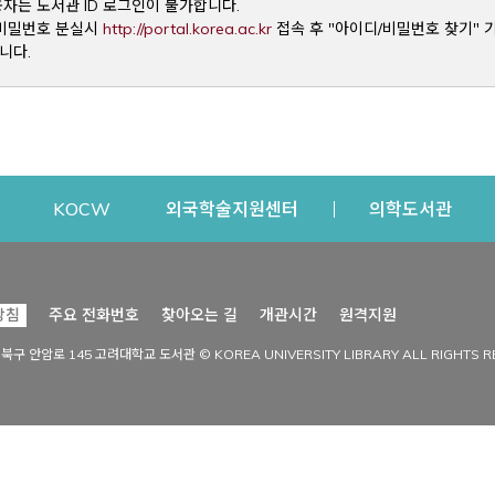
용자는 도서관 ID 로그인이 불가합니다.
Opens a new window
및 비밀번호 분실시
http://portal.korea.ac.kr
접속 후 "아이디/비밀번호 찾기" 
니다.
dow
Opens a new window
Opens a new window
Opens a new window
Open
KOCW
외국학술지원센터
의학도서관
시설이용
커뮤니티
Opens a new
방침
주요 전화번호
찾아오는 길
개관시간
원격지원
s a new window
시설찾기
도서관 소식
성북구 안암로 145 고려대학교 도서관 © KOREA UNIVERSITY LIBRARY ALL RIGHTS R
Opens a new window
시설·좌석 예약·현황
공지사항
중앙도서관
보도자료
중앙도서관(대학원)
홍보자료
학술정보관(CDL)
현황·통계
과학도서관
FAQ & QnA