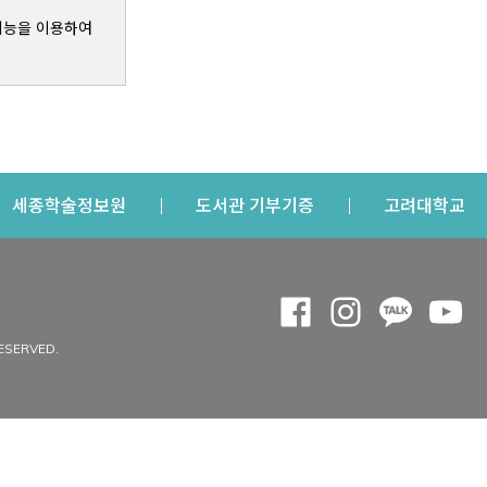
기능을 이용하여
s a new window
Opens a new window
Opens a new windo
Op
세종학술정보원
도서관 기부기증
고려대학교
나의공간
Opens a new window
Opens a new 
Opens a
Op
 window
내정보
ESERVED.
내서재
개인공지
이용자정보 관리
연회비·이용증
이용현황