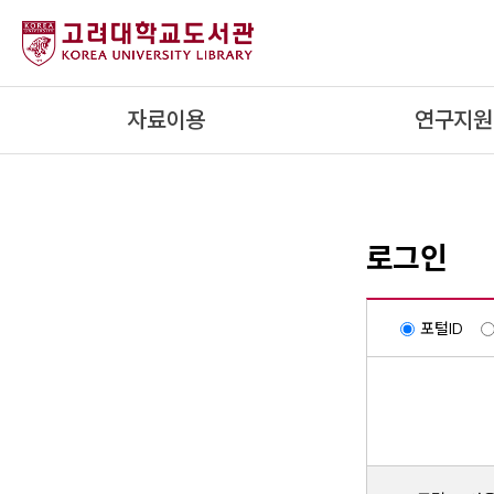
내
용
으
로
자료이용
연구지원
건
너
뛰
기
로그인
포털ID