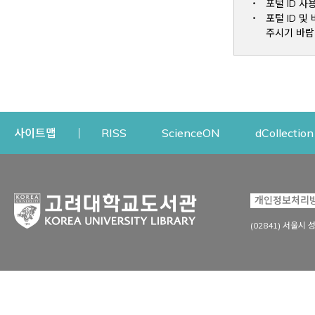
포털 ID 사
포털 ID 
주시기 바랍
Opens a new window
Opens a new win
사이트맵
RISS
ScienceON
dCollection
자료이용
연구지원
개인정보처리
Open
자료찾기
연구지원 서비스
(02841) 서울시 
상세검색
정보이용교육
강의수업자료
학술지 등재/평가 정보
데이터베이스
투고 저널 추천
전자저널
연구 동향 분석
전자책·이러닝
오픈액세스 출판 지원