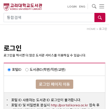
내
사이트내 검색
LOGIN
ENG
용
으
통합검색
로
건
HOME
>
로그인
너
뛰
기
로그인
로그인을 하시면 더 많은 도서관 서비스를 이용하실 수 있습니다.
포털ID
도서관ID(학번/직번/교번)
로그인 페이지 이동
포털 ID 사용자는 도서관 ID 로그인이 불가합니다.
Opens a ne
포털 ID 및 비밀번호 분실시
http://portal.korea.ac.kr
접속 후