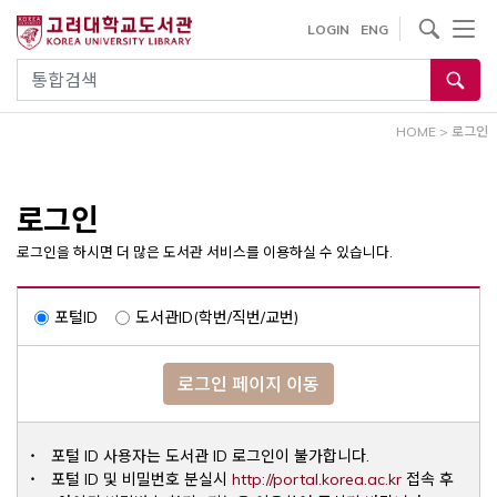
내
사이트내 검색
LOGIN
ENG
용
으
통합검색
로
건
HOME
>
로그인
너
뛰
기
로그인
로그인을 하시면 더 많은 도서관 서비스를 이용하실 수 있습니다.
포털ID
도서관ID(학번/직번/교번)
로그인 페이지 이동
포털 ID 사용자는 도서관 ID 로그인이 불가합니다.
Opens a ne
포털 ID 및 비밀번호 분실시
http://portal.korea.ac.kr
접속 후