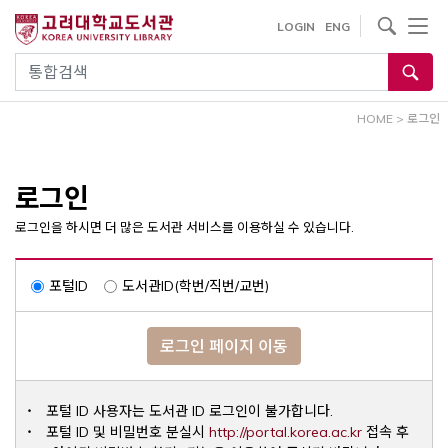
내
사이트내 검색
LOGIN
ENG
용
으
통합검색
로
건
HOME
>
로그인
너
뛰
기
로그인
로그인을 하시면 더 많은 도서관 서비스를 이용하실 수 있습니다.
포털ID
도서관ID(학번/직번/교번)
로그인 페이지 이동
포털 ID 사용자는 도서관 ID 로그인이 불가합니다.
Opens a ne
포털 ID 및 비밀번호 분실시
http://portal.korea.ac.kr
접속 후