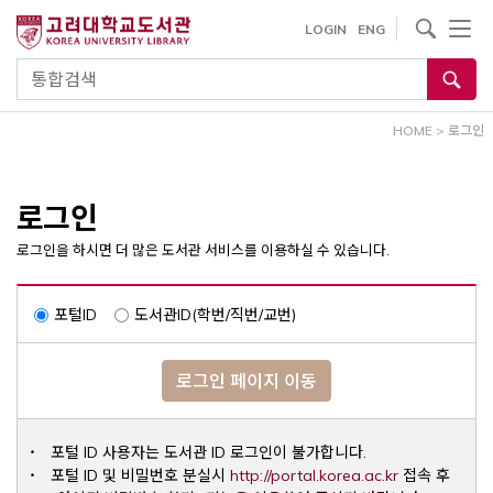
내
사이트내 검색
LOGIN
ENG
용
으
통합검색
로
건
HOME
>
로그인
너
뛰
기
로그인
로그인을 하시면 더 많은 도서관 서비스를 이용하실 수 있습니다.
포털ID
도서관ID(학번/직번/교번)
로그인 페이지 이동
포털 ID 사용자는 도서관 ID 로그인이 불가합니다.
Opens a ne
포털 ID 및 비밀번호 분실시
http://portal.korea.ac.kr
접속 후