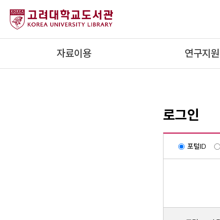
내
용
으
로
자료이용
연구지원
건
너
뛰
기
로그인
포털ID