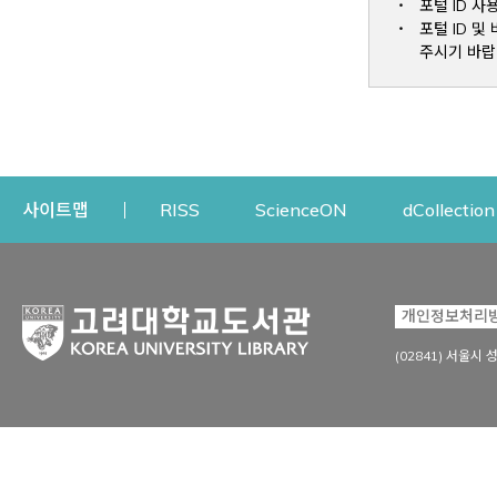
포털 ID 사
포털 ID 
주시기 바랍
Opens a new window
Opens a new win
사이트맵
RISS
ScienceON
dCollection
자료이용
연구지원
개인정보처리
Open
자료찾기
연구지원 서비스
(02841) 서울시 
상세검색
정보이용교육
강의수업자료
학술지 등재/평가 정보
데이터베이스
투고 저널 추천
전자저널
연구 동향 분석
전자책·이러닝
오픈액세스 출판 지원