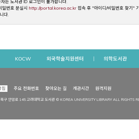
용자는 도서관 ID 로그인이 불가합니다.
Opens a new window
및 비밀번호 분실시
http://portal.korea.ac.kr
접속 후 "아이디/비밀번호 찾기" 
니다.
dow
Opens a new window
Opens a new window
Opens a new window
Open
KOCW
외국학술지원센터
의학도서관
시설이용
커뮤니티
Opens a new
방침
주요 전화번호
찾아오는 길
개관시간
원격지원
s a new window
시설찾기
도서관 소식
성북구 안암로 145 고려대학교 도서관 © KOREA UNIVERSITY LIBRARY ALL RIGHTS R
Opens a new window
시설·좌석 예약·현황
공지사항
중앙도서관
보도자료
중앙도서관(대학원)
홍보자료
학술정보관(CDL)
현황·통계
과학도서관
FAQ & QnA