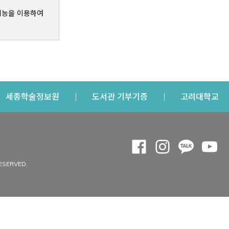
기능을 이용하여
s a new window
Opens a new window
Opens a new windo
Op
세종학술정보원
도서관 기부기증
고려대학교
나의공간
Opens a new window
Opens a new 
Opens a
Op
 window
내정보
ESERVED.
내서재
개인공지
이용자정보 관리
연회비·이용증
이용현황