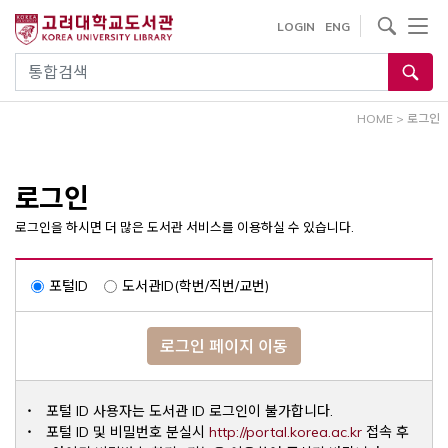
내
사이트내 검색
LOGIN
ENG
용
으
통합검색
로
건
HOME
>
로그인
너
뛰
기
로그인
로그인을 하시면 더 많은 도서관 서비스를 이용하실 수 있습니다.
포털ID
도서관ID(학번/직번/교번)
로그인 페이지 이동
포털 ID 사용자는 도서관 ID 로그인이 불가합니다.
Opens a ne
포털 ID 및 비밀번호 분실시
http://portal.korea.ac.kr
접속 후