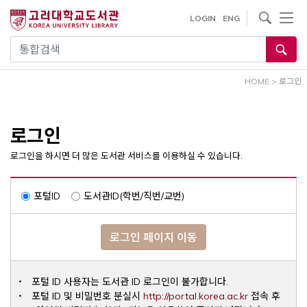
내
사이트내 검색
LOGIN
ENG
용
으
통합검색
로
건
HOME
>
로그인
너
뛰
기
로그인
로그인을 하시면 더 많은 도서관 서비스를 이용하실 수 있습니다.
포털ID
도서관ID(학번/직번/교번)
로그인 페이지 이동
포털 ID 사용자는 도서관 ID 로그인이 불가합니다.
Opens a ne
포털 ID 및 비밀번호 분실시
http://portal.korea.ac.kr
접속 후