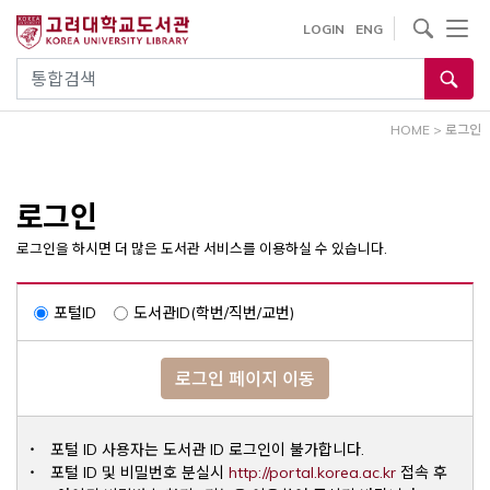
내
사이트내 검색
LOGIN
ENG
용
으
통합검색
로
건
HOME
>
로그인
너
뛰
기
로그인
로그인을 하시면 더 많은 도서관 서비스를 이용하실 수 있습니다.
포털ID
도서관ID(학번/직번/교번)
로그인 페이지 이동
포털 ID 사용자는 도서관 ID 로그인이 불가합니다.
Opens a ne
포털 ID 및 비밀번호 분실시
http://portal.korea.ac.kr
접속 후