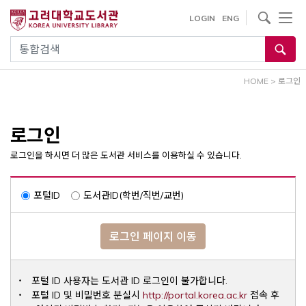
내
사이트내 검색
LOGIN
ENG
용
으
통합검색
로
건
HOME
>
로그인
너
뛰
기
로그인
로그인을 하시면 더 많은 도서관 서비스를 이용하실 수 있습니다.
포털ID
도서관ID(학번/직번/교번)
로그인 페이지 이동
포털 ID 사용자는 도서관 ID 로그인이 불가합니다.
Opens a ne
포털 ID 및 비밀번호 분실시
http://portal.korea.ac.kr
접속 후