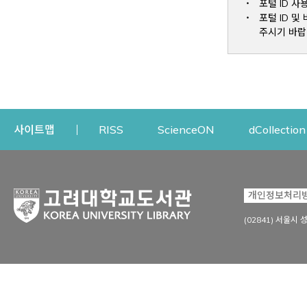
포털 ID 사
포털 ID 
주시기 바랍
Opens a new window
Opens a new win
사이트맵
RISS
ScienceON
dCollection
자료이용
연구지원
개인정보처리
Open
자료찾기
연구지원 서비스
(02841) 서울시 
상세검색
정보이용교육
강의수업자료
학술지 등재/평가 정보
데이터베이스
투고 저널 추천
전자저널
연구 동향 분석
전자책·이러닝
오픈액세스 출판 지원