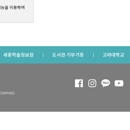
기능을 이용하여
s a new window
Opens a new window
Opens a new windo
Op
세종학술정보원
도서관 기부기증
고려대학교
나의공간
Opens a new window
Opens a new 
Opens a
Op
 window
내정보
ESERVED.
내서재
개인공지
이용자정보 관리
연회비·이용증
이용현황