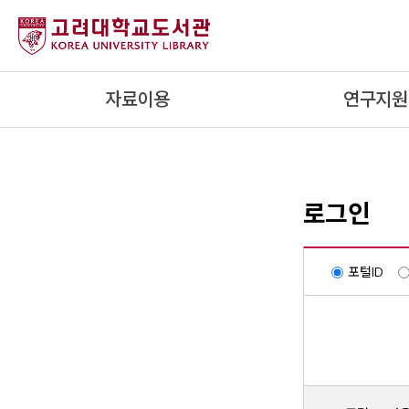
내
용
으
로
자료이용
연구지원
건
너
뛰
기
로그인
포털ID