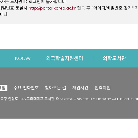
용자는 도서관 ID 로그인이 불가합니다.
Opens a new window
및 비밀번호 분실시
http://portal.korea.ac.kr
접속 후 "아이디/비밀번호 찾기" 
니다.
dow
Opens a new window
Opens a new window
Opens a new window
Open
KOCW
외국학술지원센터
의학도서관
시설이용
커뮤니티
Opens a new
방침
주요 전화번호
찾아오는 길
개관시간
원격지원
s a new window
시설찾기
도서관 소식
성북구 안암로 145 고려대학교 도서관 © KOREA UNIVERSITY LIBRARY ALL RIGHTS R
Opens a new window
시설·좌석 예약·현황
공지사항
중앙도서관
보도자료
중앙도서관(대학원)
홍보자료
학술정보관(CDL)
현황·통계
과학도서관
FAQ & QnA