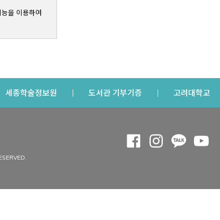
기능을 이용하여
s a new window
Opens a new window
Opens a new windo
Op
세종학술정보원
도서관 기부기증
고려대학교
나의공간
Opens a new window
Opens a new 
Opens a
Op
 window
내정보
ESERVED.
내서재
개인공지
이용자정보 관리
연회비·이용증
이용현황