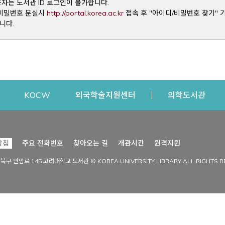
용자는 도서관 ID 로그인이 불가합니다.
Opens a new window
및 비밀번호 분실시
http://portal.korea.ac.kr
접속 후 "아이디/비밀번호 찾기" 
니다.
dow
Opens a new window
Opens a new window
Opens a new window
Open
KOCW
외국학술지원센터
의학도서관
시설이용
커뮤니티
Opens a new
방침
주요 전화번호
찾아오는 길
개관시간
원격지원
s a new window
시설찾기
도서관 소식
성북구 안암로 145 고려대학교 도서관 © KOREA UNIVERSITY LIBRARY ALL RIGHTS R
Opens a new window
시설·좌석 예약·현황
공지사항
중앙도서관
보도자료
중앙도서관(대학원)
홍보자료
학술정보관(CDL)
현황·통계
과학도서관
FAQ & QnA