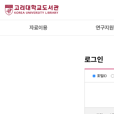
내
용
으
로
자료이용
연구지원
건
너
뛰
기
로그인
포털ID