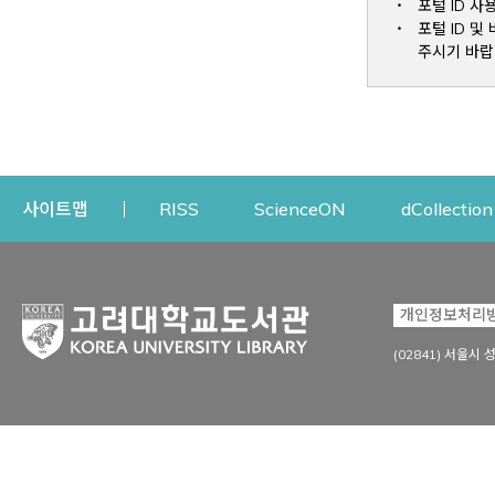
포털 ID 사
포털 ID 
주시기 바랍
Opens a new window
Opens a new win
사이트맵
RISS
ScienceON
dCollection
자료이용
연구지원
개인정보처리
Open
자료찾기
연구지원 서비스
(02841) 서울시 
상세검색
정보이용교육
강의수업자료
학술지 등재/평가 정보
데이터베이스
투고 저널 추천
전자저널
연구 동향 분석
전자책·이러닝
오픈액세스 출판 지원