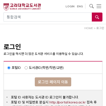
내
사이트내 검색
LOGIN
ENG
용
으
통합검색
로
건
HOME
>
로그인
너
뛰
기
로그인
로그인을 하시면 더 많은 도서관 서비스를 이용하실 수 있습니다.
포털ID
도서관ID(학번/직번/교번)
로그인 페이지 이동
포털 ID 사용자는 도서관 ID 로그인이 불가합니다.
Opens a ne
포털 ID 및 비밀번호 분실시
http://portal.korea.ac.kr
접속 후