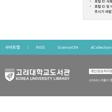
포털 ID 사
포털 ID 
주시기 바랍
Opens a new window
Opens a new win
사이트맵
RISS
ScienceON
dCollection
자료이용
연구지원
개인정보처리
Open
자료찾기
연구지원 서비스
(02841) 서울시 
상세검색
정보이용교육
강의수업자료
학술지 등재/평가 정보
데이터베이스
투고 저널 추천
전자저널
연구 동향 분석
전자책·이러닝
오픈액세스 출판 지원