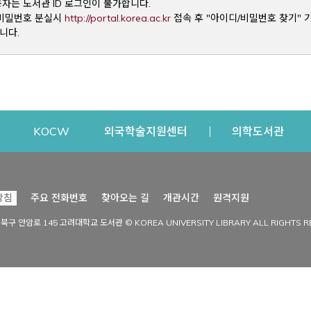
용자는 도서관 ID 로그인이 불가합니다.
Opens a new window
및 비밀번호 분실시
http://portal.korea.ac.kr
접속 후 "아이디/비밀번호 찾기" 
니다.
dow
Opens a new window
Opens a new window
Opens a new window
Open
KOCW
외국학술지원센터
의학도서관
시설이용
커뮤니티
Opens a new
방침
주요 전화번호
찾아오는 길
개관시간
원격지원
s a new window
시설찾기
도서관 소식
성북구 안암로 145 고려대학교 도서관 © KOREA UNIVERSITY LIBRARY ALL RIGHTS R
Opens a new window
시설·좌석 예약·현황
공지사항
중앙도서관
보도자료
중앙도서관(대학원)
홍보자료
학술정보관(CDL)
현황·통계
과학도서관
FAQ & QnA