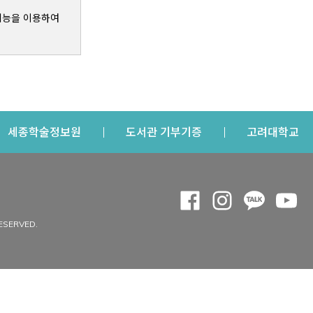
기능을 이용하여
s a new window
Opens a new window
Opens a new windo
Op
세종학술정보원
도서관 기부기증
고려대학교
나의공간
Opens a new window
Opens a new 
Opens a
Op
 window
내정보
ESERVED.
내서재
개인공지
이용자정보 관리
연회비·이용증
이용현황