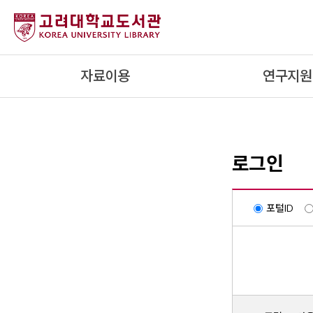
내
용
으
로
자료이용
연구지원
건
너
뛰
기
로그인
포털ID