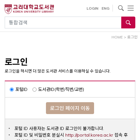
내
사이트내 검색
LOGIN
ENG
용
으
통합검색
로
건
HOME
>
로그인
너
뛰
기
로그인
로그인을 하시면 더 많은 도서관 서비스를 이용하실 수 있습니다.
포털ID
도서관ID(학번/직번/교번)
로그인 페이지 이동
포털 ID 사용자는 도서관 ID 로그인이 불가합니다.
Opens a ne
포털 ID 및 비밀번호 분실시
http://portal.korea.ac.kr
접속 후