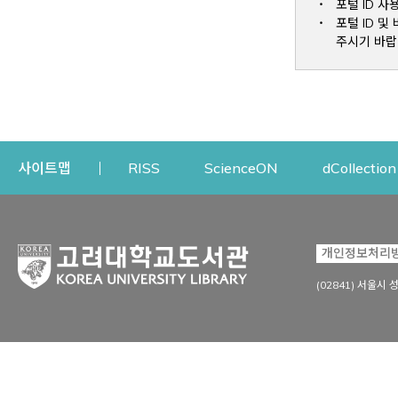
포털 ID 사
포털 ID 
주시기 바랍
Opens a new window
Opens a new win
사이트맵
RISS
ScienceON
dCollection
자료이용
연구지원
개인정보처리
Open
자료찾기
연구지원 서비스
(02841) 서울시 
상세검색
정보이용교육
강의수업자료
학술지 등재/평가 정보
데이터베이스
투고 저널 추천
전자저널
연구 동향 분석
전자책·이러닝
오픈액세스 출판 지원