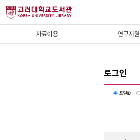
내
용
으
로
자료이용
연구지원
건
너
뛰
기
로그인
포털ID