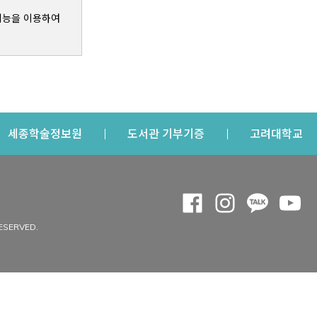
기능을 이용하여
s a new window
Opens a new window
Opens a new windo
Op
세종학술정보원
도서관 기부기증
고려대학교
나의공간
Opens a new window
Opens a new 
Opens a
Op
 window
내정보
ESERVED.
내서재
개인공지
이용자정보 관리
연회비·이용증
이용현황