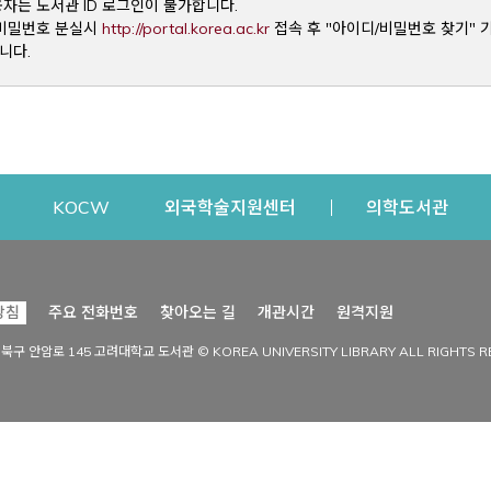
용자는 도서관 ID 로그인이 불가합니다.
Opens a new window
및 비밀번호 분실시
http://portal.korea.ac.kr
접속 후 "아이디/비밀번호 찾기" 
니다.
dow
Opens a new window
Opens a new window
Opens a new window
Open
KOCW
외국학술지원센터
의학도서관
시설이용
커뮤니티
Opens a new
방침
주요 전화번호
찾아오는 길
개관시간
원격지원
s a new window
시설찾기
도서관 소식
성북구 안암로 145 고려대학교 도서관 © KOREA UNIVERSITY LIBRARY ALL RIGHTS R
Opens a new window
시설·좌석 예약·현황
공지사항
중앙도서관
보도자료
중앙도서관(대학원)
홍보자료
학술정보관(CDL)
현황·통계
과학도서관
FAQ & QnA