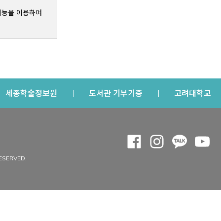
기능을 이용하여
s a new window
Opens a new window
Opens a new windo
Op
세종학술정보원
도서관 기부기증
고려대학교
나의공간
Opens a new window
Opens a new 
Opens a
Op
 window
내정보
ESERVED.
내서재
개인공지
이용자정보 관리
연회비·이용증
이용현황