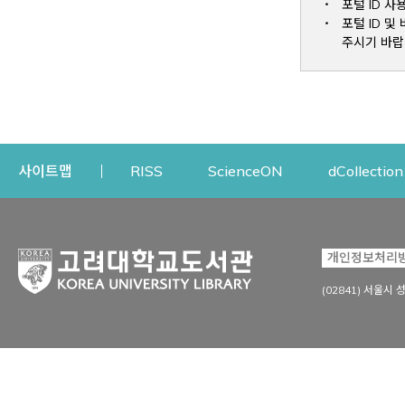
포털 ID 사
포털 ID 
주시기 바랍
Opens a new window
Opens a new win
사이트맵
RISS
ScienceON
dCollection
자료이용
연구지원
개인정보처리
Open
자료찾기
연구지원 서비스
(02841) 서울시 
상세검색
정보이용교육
강의수업자료
학술지 등재/평가 정보
데이터베이스
투고 저널 추천
전자저널
연구 동향 분석
전자책·이러닝
오픈액세스 출판 지원