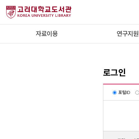
내
용
으
로
자료이용
연구지원
건
너
뛰
기
로그인
포털ID