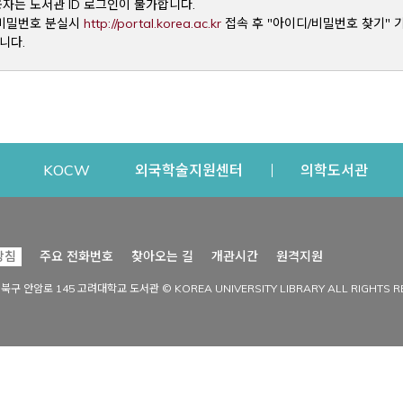
용자는 도서관 ID 로그인이 불가합니다.
Opens a new window
및 비밀번호 분실시
http://portal.korea.ac.kr
접속 후 "아이디/비밀번호 찾기" 
니다.
dow
Opens a new window
Opens a new window
Opens a new window
Open
KOCW
외국학술지원센터
의학도서관
시설이용
커뮤니티
Opens a new
방침
주요 전화번호
찾아오는 길
개관시간
원격지원
s a new window
시설찾기
도서관 소식
성북구 안암로 145 고려대학교 도서관 © KOREA UNIVERSITY LIBRARY ALL RIGHTS R
Opens a new window
시설·좌석 예약·현황
공지사항
중앙도서관
보도자료
중앙도서관(대학원)
홍보자료
학술정보관(CDL)
현황·통계
과학도서관
FAQ & QnA