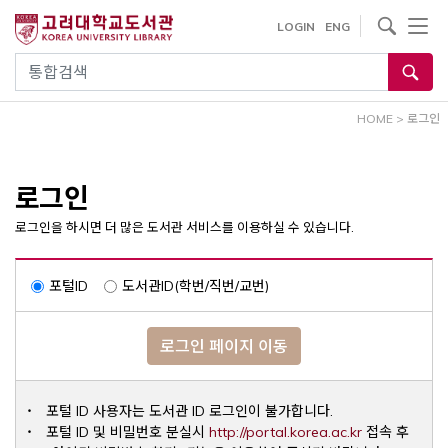
내
사이트내 검색
LOGIN
ENG
용
으
통합검색
로
건
HOME
>
로그인
너
뛰
기
로그인
로그인을 하시면 더 많은 도서관 서비스를 이용하실 수 있습니다.
포털ID
도서관ID(학번/직번/교번)
로그인 페이지 이동
포털 ID 사용자는 도서관 ID 로그인이 불가합니다.
Opens a ne
포털 ID 및 비밀번호 분실시
http://portal.korea.ac.kr
접속 후