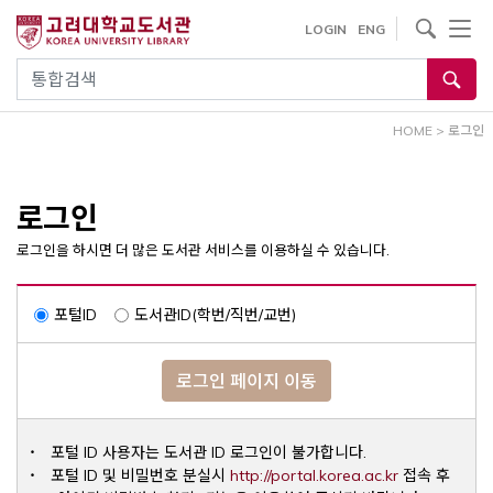
내
사이트내 검색
LOGIN
ENG
용
으
통합검색
로
건
HOME
>
로그인
너
뛰
기
로그인
로그인을 하시면 더 많은 도서관 서비스를 이용하실 수 있습니다.
포털ID
도서관ID(학번/직번/교번)
로그인 페이지 이동
포털 ID 사용자는 도서관 ID 로그인이 불가합니다.
Opens a ne
포털 ID 및 비밀번호 분실시
http://portal.korea.ac.kr
접속 후