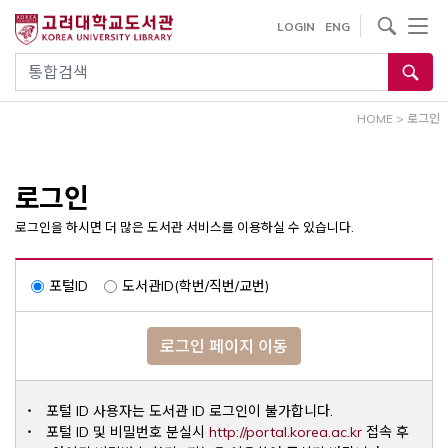
내
사이트내 검색
LOGIN
ENG
용
으
통합검색
로
건
HOME
>
로그인
너
뛰
기
로그인
로그인을 하시면 더 많은 도서관 서비스를 이용하실 수 있습니다.
포털ID
도서관ID(학번/직번/교번)
로그인 페이지 이동
포털 ID 사용자는 도서관 ID 로그인이 불가합니다.
Opens a ne
포털 ID 및 비밀번호 분실시
http://portal.korea.ac.kr
접속 후