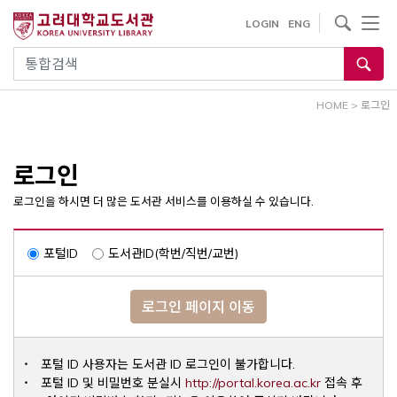
내
사이트내 검색
LOGIN
ENG
용
으
통합검색
로
건
HOME
>
로그인
너
뛰
기
로그인
로그인을 하시면 더 많은 도서관 서비스를 이용하실 수 있습니다.
포털ID
도서관ID(학번/직번/교번)
로그인 페이지 이동
포털 ID 사용자는 도서관 ID 로그인이 불가합니다.
Opens a ne
포털 ID 및 비밀번호 분실시
http://portal.korea.ac.kr
접속 후