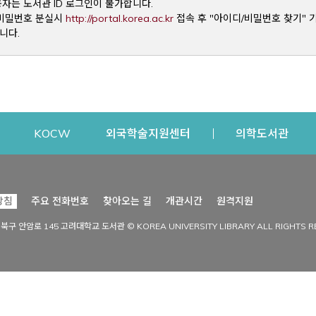
용자는 도서관 ID 로그인이 불가합니다.
Opens a new window
및 비밀번호 분실시
http://portal.korea.ac.kr
접속 후 "아이디/비밀번호 찾기" 
니다.
dow
Opens a new window
Opens a new window
Opens a new window
Open
KOCW
외국학술지원센터
의학도서관
시설이용
커뮤니티
Opens a new
방침
주요 전화번호
찾아오는 길
개관시간
원격지원
s a new window
시설찾기
도서관 소식
성북구 안암로 145 고려대학교 도서관 © KOREA UNIVERSITY LIBRARY ALL RIGHTS R
Opens a new window
시설·좌석 예약·현황
공지사항
중앙도서관
보도자료
중앙도서관(대학원)
홍보자료
학술정보관(CDL)
현황·통계
과학도서관
FAQ & QnA