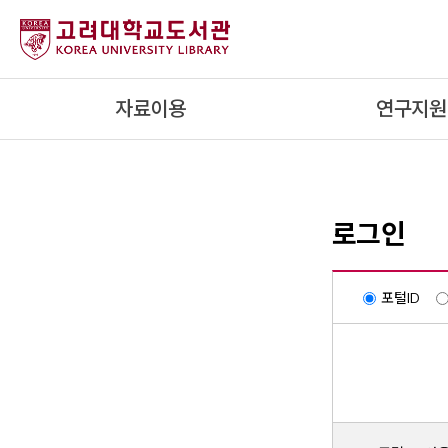
내
용
으
로
자료이용
연구지원
건
너
뛰
기
로그인
포털ID