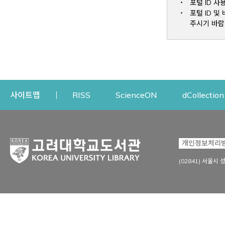
포털 ID 사
포털 ID 
주시기 바랍
Opens a new window
Opens a new win
사이트맵
RISS
ScienceON
dCollection
자료이용
연구지원
개인정보처리
Open
자료찾기
연구지원 서비스
(02841) 서울시 
상세검색
정보이용교육
강의수업자료
학술지 등재/평가 정보
데이터베이스
투고 저널 추천
전자저널
연구 동향 분석
전자책·이러닝
오픈액세스 출판 지원