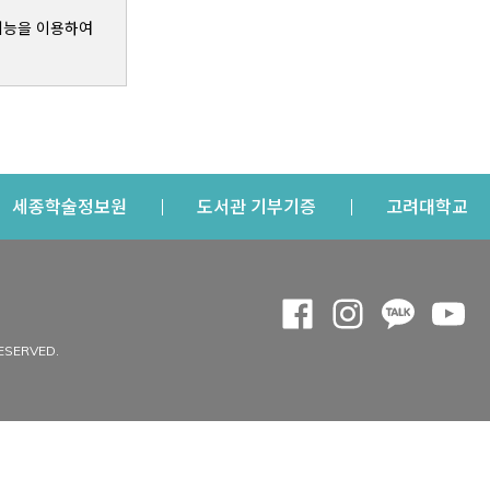
기능을 이용하여
s a new window
Opens a new window
Opens a new windo
Op
세종학술정보원
도서관 기부기증
고려대학교
나의공간
Opens a new window
Opens a new 
Opens a
Op
 window
내정보
ESERVED.
내서재
개인공지
이용자정보 관리
연회비·이용증
이용현황