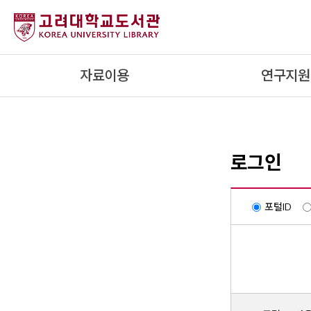
내
용
으
로
자료이용
연구지원
건
너
뛰
기
로그인
포털ID