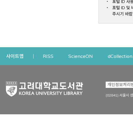
포털 ID 사
포털 ID 
주시기 바랍
Opens a new window
Opens a new win
사이트맵
RISS
ScienceON
dCollection
자료이용
연구지원
개인정보처리
Open
자료찾기
연구지원 서비스
(02841) 서울시 
상세검색
정보이용교육
강의수업자료
학술지 등재/평가 정보
데이터베이스
투고 저널 추천
전자저널
연구 동향 분석
전자책·이러닝
오픈액세스 출판 지원