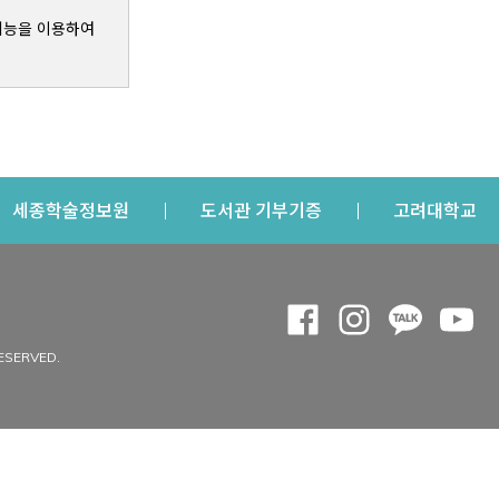
기능을 이용하여
s a new window
Opens a new window
Opens a new windo
Op
세종학술정보원
도서관 기부기증
고려대학교
나의공간
Opens a new window
Opens a new 
Opens a
Op
 window
내정보
ESERVED.
내서재
개인공지
이용자정보 관리
연회비·이용증
이용현황