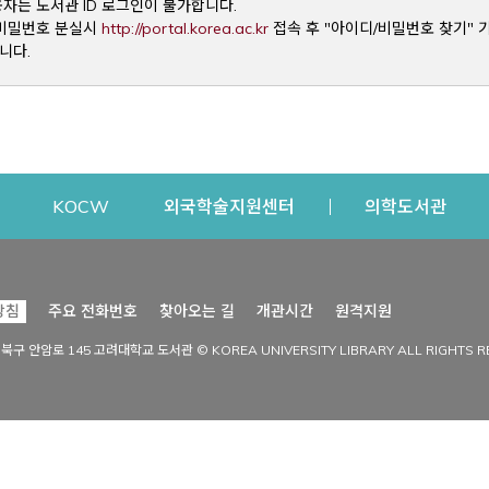
용자는 도서관 ID 로그인이 불가합니다.
Opens a new window
및 비밀번호 분실시
http://portal.korea.ac.kr
접속 후 "아이디/비밀번호 찾기" 
니다.
dow
Opens a new window
Opens a new window
Opens a new window
Open
KOCW
외국학술지원센터
의학도서관
시설이용
커뮤니티
Opens a new
방침
주요 전화번호
찾아오는 길
개관시간
원격지원
s a new window
시설찾기
도서관 소식
성북구 안암로 145 고려대학교 도서관 © KOREA UNIVERSITY LIBRARY ALL RIGHTS R
Opens a new window
시설·좌석 예약·현황
공지사항
중앙도서관
보도자료
중앙도서관(대학원)
홍보자료
학술정보관(CDL)
현황·통계
과학도서관
FAQ & QnA