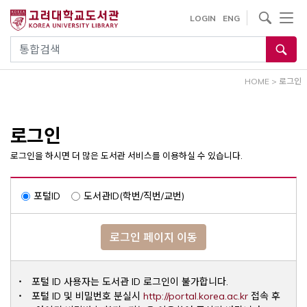
내
사이트내 검색
LOGIN
ENG
용
으
통합검색
로
건
HOME
>
로그인
너
뛰
기
로그인
로그인을 하시면 더 많은 도서관 서비스를 이용하실 수 있습니다.
포털ID
도서관ID(학번/직번/교번)
로그인 페이지 이동
포털 ID 사용자는 도서관 ID 로그인이 불가합니다.
Opens a ne
포털 ID 및 비밀번호 분실시
http://portal.korea.ac.kr
접속 후