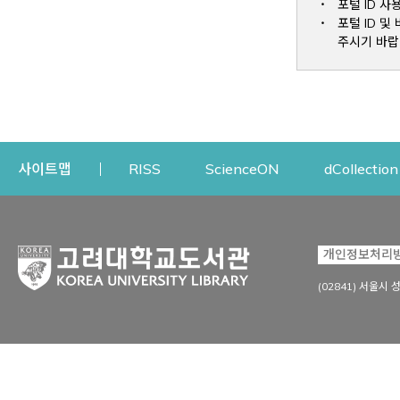
포털 ID 사
포털 ID 
주시기 바랍
Opens a new window
Opens a new win
사이트맵
RISS
ScienceON
dCollection
자료이용
연구지원
개인정보처리
Open
자료찾기
연구지원 서비스
(02841) 서울시 
상세검색
정보이용교육
강의수업자료
학술지 등재/평가 정보
데이터베이스
투고 저널 추천
전자저널
연구 동향 분석
전자책·이러닝
오픈액세스 출판 지원