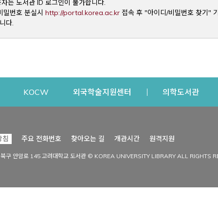
용자는 도서관 ID 로그인이 불가합니다.
Opens a new window
및 비밀번호 분실시
http://portal.korea.ac.kr
접속 후 "아이디/비밀번호 찾기" 
니다.
dow
Opens a new window
Opens a new window
Opens a new window
Open
KOCW
외국학술지원센터
의학도서관
시설이용
커뮤니티
Opens a new
방침
주요 전화번호
찾아오는 길
개관시간
원격지원
s a new window
시설찾기
도서관 소식
성북구 안암로 145 고려대학교 도서관 © KOREA UNIVERSITY LIBRARY ALL RIGHTS R
Opens a new window
시설·좌석 예약·현황
공지사항
중앙도서관
보도자료
중앙도서관(대학원)
홍보자료
학술정보관(CDL)
현황·통계
과학도서관
FAQ & QnA