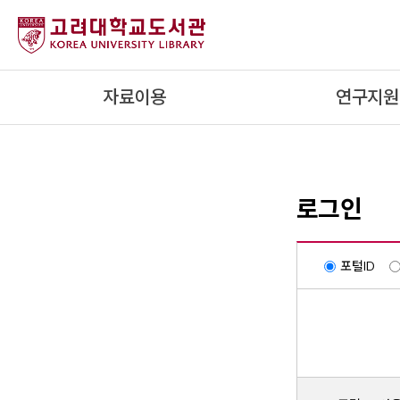
내
용
으
로
자료이용
연구지원
건
너
뛰
기
로그인
포털ID