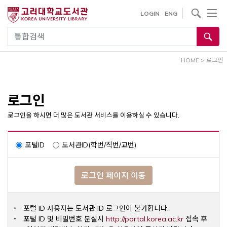
내
사이트내 검색
LOGIN
ENG
용
으
통합검색
로
건
HOME
>
로그인
너
뛰
기
로그인
로그인을 하시면 더 많은 도서관 서비스를 이용하실 수 있습니다.
포털ID
도서관ID(학번/직번/교번)
로그인 페이지 이동
포털 ID 사용자는 도서관 ID 로그인이 불가합니다.
Opens a ne
포털 ID 및 비밀번호 분실시
http://portal.korea.ac.kr
접속 후