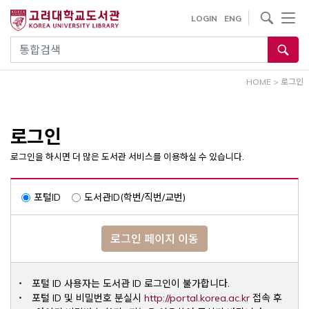
내
사이트내 검색
LOGIN
ENG
용
으
통합검색
로
건
HOME
>
로그인
너
뛰
기
로그인
로그인을 하시면 더 많은 도서관 서비스를 이용하실 수 있습니다.
포털ID
도서관ID(학번/직번/교번)
로그인 페이지 이동
포털 ID 사용자는 도서관 ID 로그인이 불가합니다.
Opens a ne
포털 ID 및 비밀번호 분실시
http://portal.korea.ac.kr
접속 후