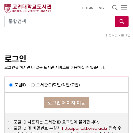
내
사이트내 검색
LOGIN
ENG
용
으
통합검색
로
건
HOME
>
로그인
너
뛰
기
로그인
로그인을 하시면 더 많은 도서관 서비스를 이용하실 수 있습니다.
포털ID
도서관ID(학번/직번/교번)
로그인 페이지 이동
포털 ID 사용자는 도서관 ID 로그인이 불가합니다.
Opens a ne
포털 ID 및 비밀번호 분실시
http://portal.korea.ac.kr
접속 후