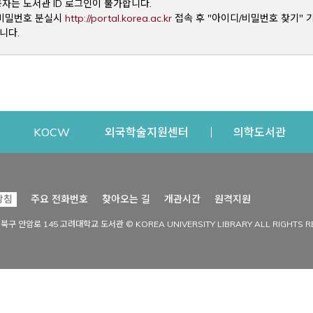
용자는 도서관 ID 로그인이 불가합니다.
Opens a new window
및 비밀번호 분실시
http://portal.korea.ac.kr
접속 후 "아이디/비밀번호 찾기" 
니다.
dow
Opens a new window
Opens a new window
Opens a new window
Open
KOCW
외국학술지원센터
의학도서관
시설이용
커뮤니티
Opens a new
방침
주요 전화번호
찾아오는 길
개관시간
원격지원
s a new window
시설찾기
도서관 소식
성북구 안암로 145 고려대학교 도서관 © KOREA UNIVERSITY LIBRARY ALL RIGHTS R
Opens a new window
시설·좌석 예약·현황
공지사항
중앙도서관
보도자료
중앙도서관(대학원)
홍보자료
학술정보관(CDL)
현황·통계
과학도서관
FAQ & QnA