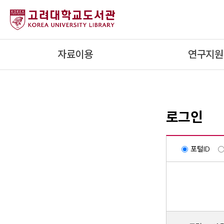
내
용
으
로
자료이용
연구지원
건
너
뛰
기
로그인
포털ID