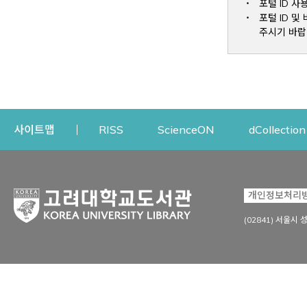
포털 ID 사
포털 ID 
주시기 바랍
Opens a new window
Opens a new win
사이트맵
RISS
ScienceON
dCollection
자료이용
연구지원
개인정보처리
Open
자료찾기
연구지원 서비스
(02841) 서울시 
상세검색
정보이용교육
강의수업자료
학술지 등재/평가 정보
데이터베이스
투고 저널 추천
전자저널
연구 동향 분석
전자책·이러닝
오픈액세스 출판 지원