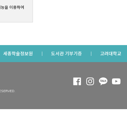
기능을 이용하여
s a new window
Opens a new window
Opens a new windo
Op
세종학술정보원
도서관 기부기증
고려대학교
나의공간
Opens a new window
Opens a new 
Opens a
Op
 window
내정보
ESERVED.
내서재
개인공지
이용자정보 관리
연회비·이용증
이용현황