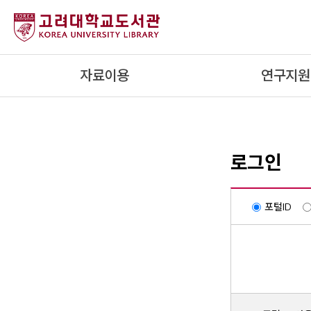
내
용
으
로
자료이용
연구지원
건
너
뛰
기
로그인
포털ID