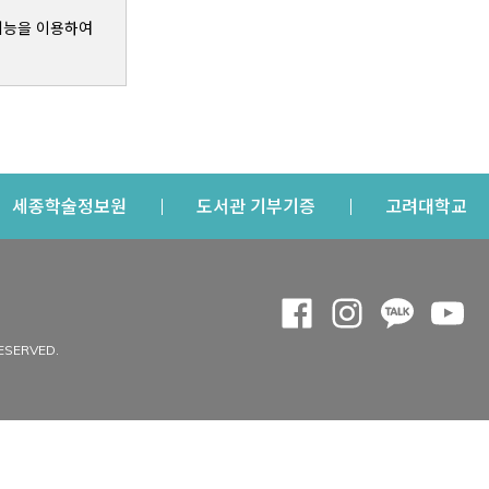
기능을 이용하여
s a new window
Opens a new window
Opens a new windo
Op
세종학술정보원
도서관 기부기증
고려대학교
나의공간
Opens a new window
Opens a new 
Opens a
Op
 window
내정보
ESERVED.
내서재
개인공지
이용자정보 관리
연회비·이용증
이용현황