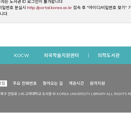
용자는 도서관 ID 로그인이 불가합니다.
Opens a new window
및 비밀번호 분실시
http://portal.korea.ac.kr
접속 후 "아이디/비밀번호 찾기" 
니다.
dow
Opens a new window
Opens a new window
Opens a new window
Open
KOCW
외국학술지원센터
의학도서관
시설이용
커뮤니티
Opens a new
방침
주요 전화번호
찾아오는 길
개관시간
원격지원
s a new window
시설찾기
도서관 소식
성북구 안암로 145 고려대학교 도서관 © KOREA UNIVERSITY LIBRARY ALL RIGHTS R
Opens a new window
시설·좌석 예약·현황
공지사항
중앙도서관
보도자료
중앙도서관(대학원)
홍보자료
학술정보관(CDL)
현황·통계
과학도서관
FAQ & QnA