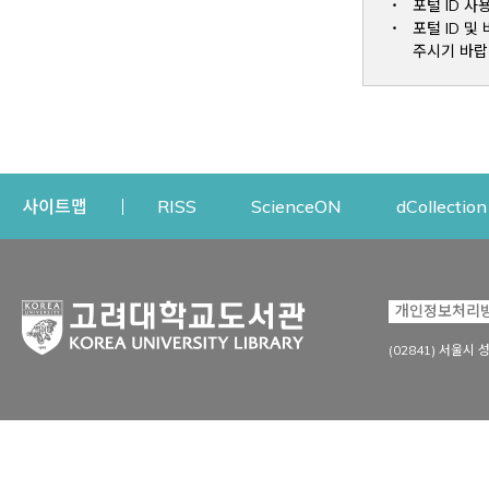
포털 ID 사
포털 ID 
주시기 바랍
Opens a new window
Opens a new win
사이트맵
RISS
ScienceON
dCollection
자료이용
연구지원
개인정보처리
Open
자료찾기
연구지원 서비스
(02841) 서울시 
상세검색
정보이용교육
강의수업자료
학술지 등재/평가 정보
데이터베이스
투고 저널 추천
전자저널
연구 동향 분석
전자책·이러닝
오픈액세스 출판 지원