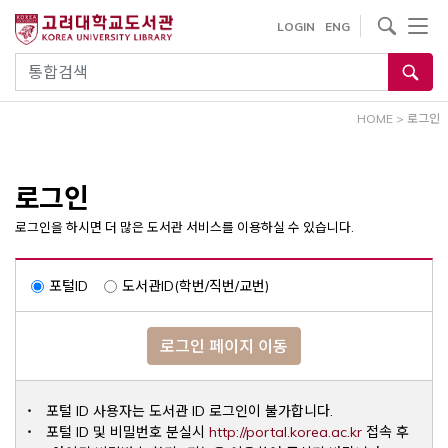
내
사이트내 검색
LOGIN
ENG
용
으
통합검색
로
건
HOME
>
로그인
너
뛰
기
로그인
로그인을 하시면 더 많은 도서관 서비스를 이용하실 수 있습니다.
포털ID
도서관ID(학번/직번/교번)
로그인 페이지 이동
포털 ID 사용자는 도서관 ID 로그인이 불가합니다.
Opens a ne
포털 ID 및 비밀번호 분실시
http://portal.korea.ac.kr
접속 후