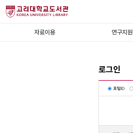
내
용
으
로
자료이용
연구지원
건
너
뛰
기
로그인
포털ID