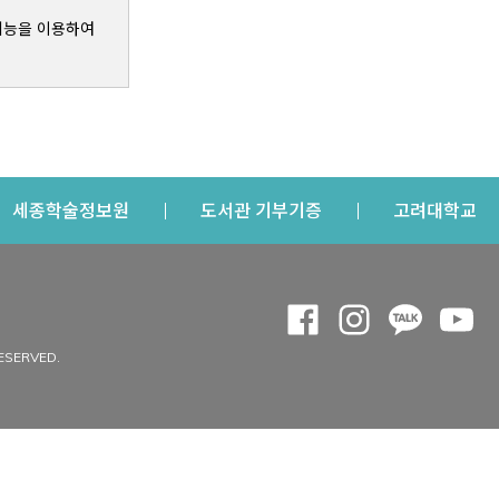
기능을 이용하여
s a new window
Opens a new window
Opens a new windo
Op
세종학술정보원
도서관 기부기증
고려대학교
나의공간
Opens a new window
Opens a new 
Opens a
Op
 window
내정보
ESERVED.
내서재
개인공지
이용자정보 관리
연회비·이용증
이용현황