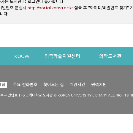
용자는 도서관 ID 로그인이 불가합니다.
Opens a new window
및 비밀번호 분실시
http://portal.korea.ac.kr
접속 후 "아이디/비밀번호 찾기" 
니다.
dow
Opens a new window
Opens a new window
Opens a new window
Open
KOCW
외국학술지원센터
의학도서관
시설이용
커뮤니티
Opens a new
방침
주요 전화번호
찾아오는 길
개관시간
원격지원
s a new window
시설찾기
도서관 소식
성북구 안암로 145 고려대학교 도서관 © KOREA UNIVERSITY LIBRARY ALL RIGHTS R
Opens a new window
시설·좌석 예약·현황
공지사항
중앙도서관
보도자료
중앙도서관(대학원)
홍보자료
학술정보관(CDL)
현황·통계
과학도서관
FAQ & QnA