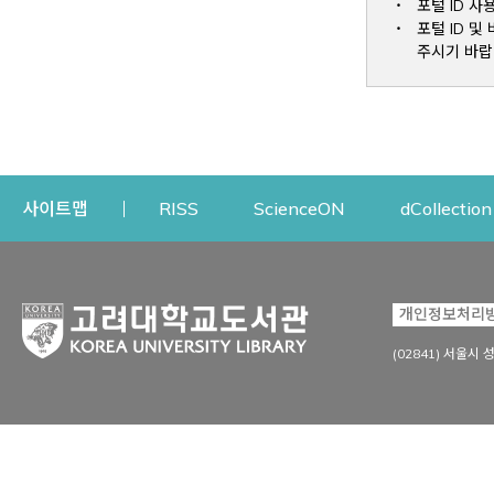
포털 ID 사
포털 ID 
주시기 바랍
Opens a new window
Opens a new win
사이트맵
RISS
ScienceON
dCollection
자료이용
연구지원
개인정보처리
Open
자료찾기
연구지원 서비스
(02841) 서울시 
상세검색
정보이용교육
강의수업자료
학술지 등재/평가 정보
데이터베이스
투고 저널 추천
전자저널
연구 동향 분석
전자책·이러닝
오픈액세스 출판 지원