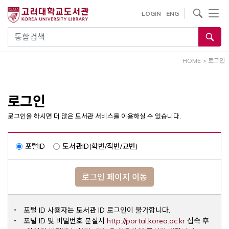
내
사이트내 검색
LOGIN
ENG
용
으
통합검색
로
건
HOME
>
로그인
너
뛰
기
로그인
로그인을 하시면 더 많은 도서관 서비스를 이용하실 수 있습니다.
포털ID
도서관ID(학번/직번/교번)
로그인 페이지 이동
포털 ID 사용자는 도서관 ID 로그인이 불가합니다.
Opens a ne
포털 ID 및 비밀번호 분실시
http://portal.korea.ac.kr
접속 후