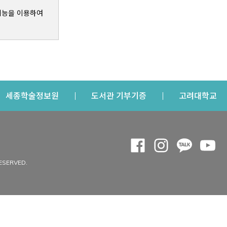
기능을 이용하여
s a new window
Opens a new window
Opens a new windo
Op
세종학술정보원
도서관 기부기증
고려대학교
나의공간
Opens a new window
Opens a new 
Opens a
Op
 window
내정보
ESERVED.
내서재
개인공지
이용자정보 관리
연회비·이용증
이용현황