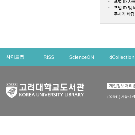
포털 ID 사
포털 ID 
주시기 바랍
Opens a new window
Opens a new win
사이트맵
RISS
ScienceON
dCollection
자료이용
연구지원
개인정보처리
Open
자료찾기
연구지원 서비스
(02841) 서울시 
상세검색
정보이용교육
강의수업자료
학술지 등재/평가 정보
데이터베이스
투고 저널 추천
전자저널
연구 동향 분석
전자책·이러닝
오픈액세스 출판 지원