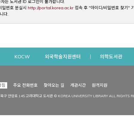
용자는 도서관 ID 로그인이 불가합니다.
Opens a new window
및 비밀번호 분실시
http://portal.korea.ac.kr
접속 후 "아이디/비밀번호 찾기" 
니다.
dow
Opens a new window
Opens a new window
Opens a new window
Open
KOCW
외국학술지원센터
의학도서관
시설이용
커뮤니티
Opens a new
방침
주요 전화번호
찾아오는 길
개관시간
원격지원
s a new window
시설찾기
도서관 소식
성북구 안암로 145 고려대학교 도서관 © KOREA UNIVERSITY LIBRARY ALL RIGHTS R
Opens a new window
시설·좌석 예약·현황
공지사항
중앙도서관
보도자료
중앙도서관(대학원)
홍보자료
학술정보관(CDL)
현황·통계
과학도서관
FAQ & QnA