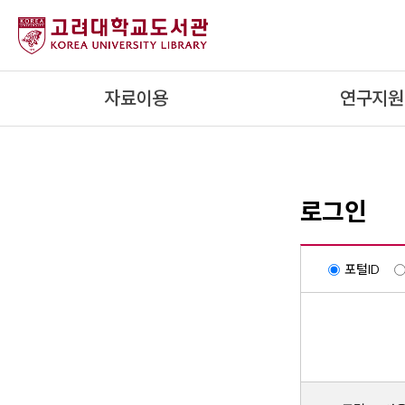
내
용
으
로
자료이용
연구지원
건
너
뛰
기
로그인
포털ID