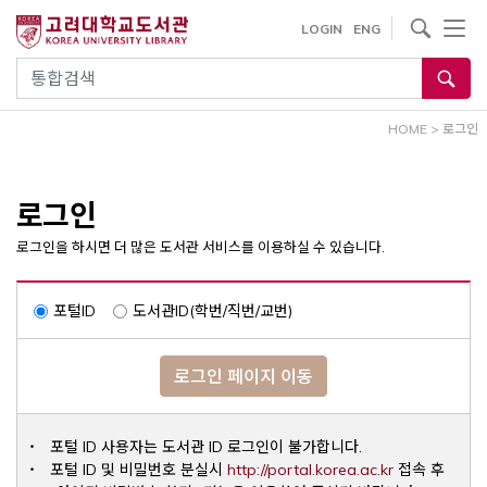
내
사이트내 검색
LOGIN
ENG
용
으
통합검색
로
건
HOME
>
로그인
너
뛰
기
로그인
로그인을 하시면 더 많은 도서관 서비스를 이용하실 수 있습니다.
포털ID
도서관ID(학번/직번/교번)
로그인 페이지 이동
포털 ID 사용자는 도서관 ID 로그인이 불가합니다.
Opens a ne
포털 ID 및 비밀번호 분실시
http://portal.korea.ac.kr
접속 후