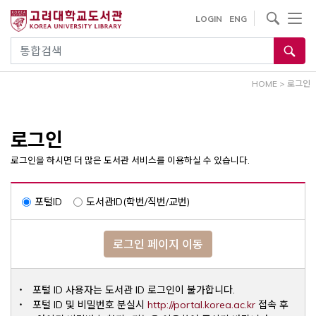
내
사이트내 검색
LOGIN
ENG
용
으
통합검색
로
건
HOME
>
로그인
너
뛰
기
로그인
로그인을 하시면 더 많은 도서관 서비스를 이용하실 수 있습니다.
포털ID
도서관ID(학번/직번/교번)
로그인 페이지 이동
포털 ID 사용자는 도서관 ID 로그인이 불가합니다.
Opens a ne
포털 ID 및 비밀번호 분실시
http://portal.korea.ac.kr
접속 후