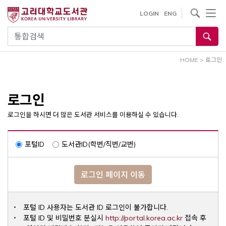
내
사이트내 검색
LOGIN
ENG
용
으
통합검색
로
건
HOME
>
로그인
너
뛰
기
로그인
로그인을 하시면 더 많은 도서관 서비스를 이용하실 수 있습니다.
포털ID
도서관ID(학번/직번/교번)
로그인 페이지 이동
포털 ID 사용자는 도서관 ID 로그인이 불가합니다.
Opens a ne
포털 ID 및 비밀번호 분실시
http://portal.korea.ac.kr
접속 후