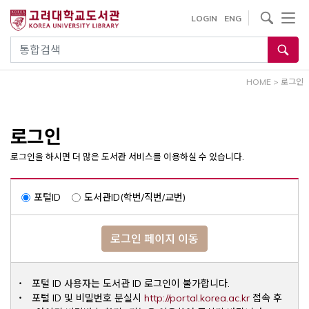
내
사이트내 검색
LOGIN
ENG
용
으
통합검색
로
건
HOME
>
로그인
너
뛰
기
로그인
로그인을 하시면 더 많은 도서관 서비스를 이용하실 수 있습니다.
포털ID
도서관ID(학번/직번/교번)
로그인 페이지 이동
포털 ID 사용자는 도서관 ID 로그인이 불가합니다.
Opens a ne
포털 ID 및 비밀번호 분실시
http://portal.korea.ac.kr
접속 후