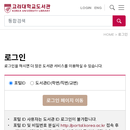
내
사이트내 검색
LOGIN
ENG
용
으
통합검색
로
건
HOME
>
로그인
너
뛰
기
로그인
로그인을 하시면 더 많은 도서관 서비스를 이용하실 수 있습니다.
포털ID
도서관ID(학번/직번/교번)
로그인 페이지 이동
포털 ID 사용자는 도서관 ID 로그인이 불가합니다.
Opens a ne
포털 ID 및 비밀번호 분실시
http://portal.korea.ac.kr
접속 후